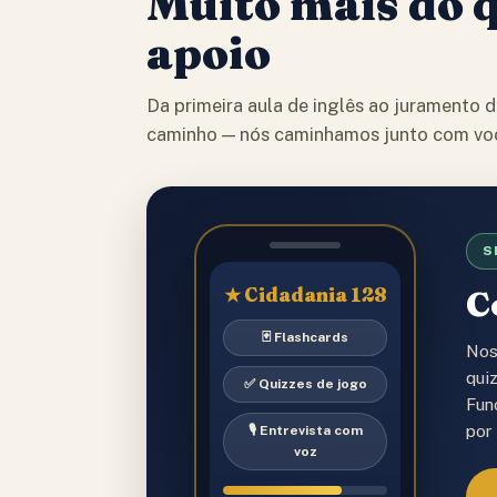
Muito mais do 
apoio
Da primeira aula de inglês ao juramento 
caminho — nós caminhamos junto com vo
★
S
★ Cidadania 128
C
🃏 Flashcards
Nos
qui
✅ Quizzes de jogo
Fun
por
🎙️ Entrevista com
voz