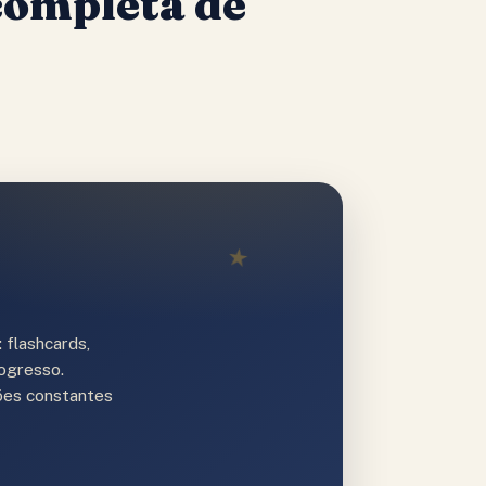
completa de
★
 flashcards,
rogresso.
ções constantes