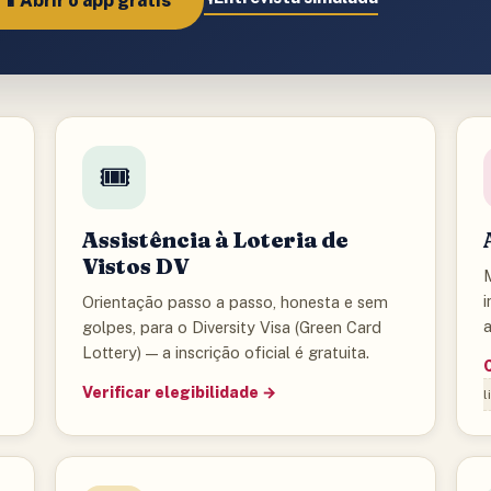
📱
Abrir o app grátis
🎟️
Assistência à Loteria de
Vistos DV
i
Orientação passo a passo, honesta e sem
golpes, para o Diversity Visa (Green Card
Lottery) — a inscrição oficial é gratuita.
Verificar elegibilidade →
l