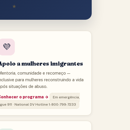
★
💜
Apoio a mulheres imigrantes
Mentoria, comunidade e recomeço —
nclusive para mulheres reconstruindo a vida
após situações de abuso.
Conhecer o programa →
Em emergência,
igue 911 · National DV Hotline 1-800-799-7233