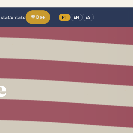
💛 Doe
ista
Contato
PT
EN
ES
e