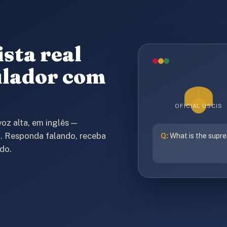
ista real
ulador com
OFICIAL USCIS
voz alta, em inglês —
. Responda falando, receba
Q:
What is the supre
do.