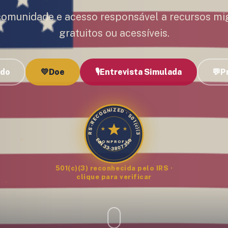
comunidade e acesso responsável a recursos mi
gratuitos ou acessíveis.
udo
💛
Doe
🎙️
Entrevista Simulada
💬
P
IRS-RECOGNIZED · 501(c)(3)
EIN 33-3807359
NONPROFIT
501(c)(3) reconhecida pelo IRS ·
clique para verificar