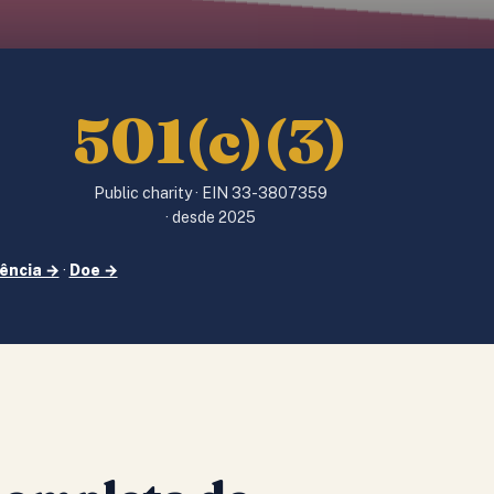
501(c)(3)
Public charity · EIN 33-3807359
)
· desde 2025
ência →
·
Doe →