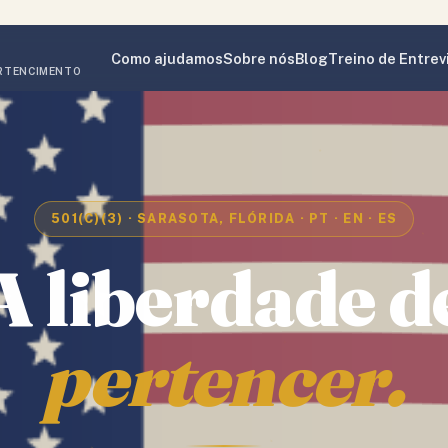
Como ajudamos
Sobre nós
Blog
Treino de Entrev
ERTENCIMENTO
501(C)(3) · SARASOTA, FLÓRIDA · PT · EN · ES
A
liberdade
d
pertencer.