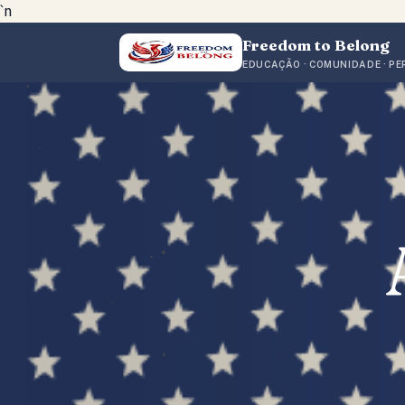
`n
Freedom to Belong
EDUCAÇÃO · COMUNIDADE · P