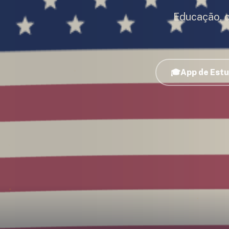
Educação, 
🎓
App de Est