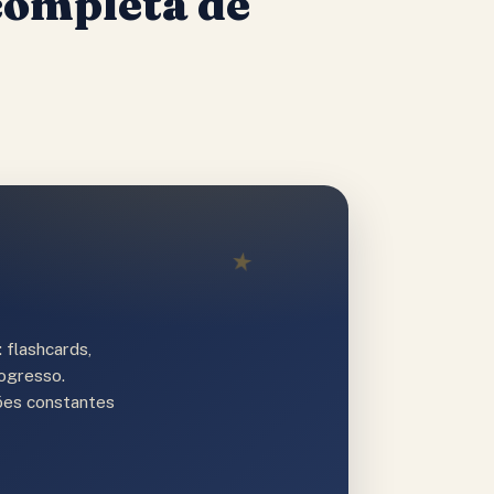
completa de
★
 flashcards,
rogresso.
ções constantes