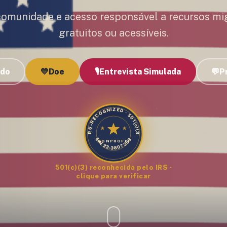
comunidade e acesso responsável a recursos mi
gratuitos ou acessíveis.
udo
💛
Doe
🎙️
Entrevista Simulada
💬
P
IRS-RECOGNIZED · 501(c)(3)
EIN 33-3807359
NONPROFIT
501(c)(3) reconhecida pelo IRS ·
clique para verificar