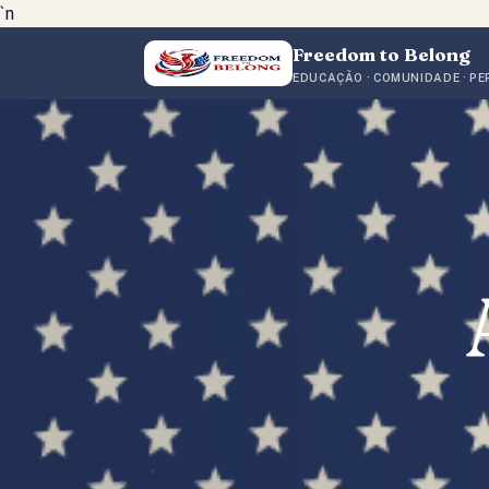
`n
Freedom to Belong
EDUCAÇÃO · COMUNIDADE · P