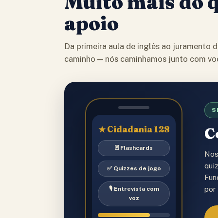
Muito mais do 
apoio
Da primeira aula de inglês ao juramento 
caminho — nós caminhamos junto com vo
★
S
★ Cidadania 128
C
🃏 Flashcards
Nos
qui
✅ Quizzes de jogo
Fun
por
🎙️ Entrevista com
voz