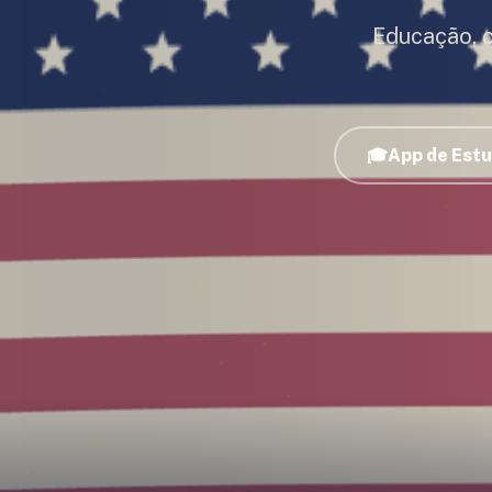
Educação, 
🎓
App de Est