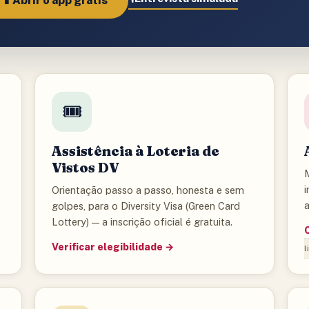
📱
Abrir o app grátis
🎟️
Assistência à Loteria de
Vistos DV
i
Orientação passo a passo, honesta e sem
golpes, para o Diversity Visa (Green Card
Lottery) — a inscrição oficial é gratuita.
Verificar elegibilidade →
l