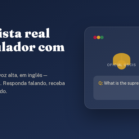
ista real
ulador com
OFICIAL USCIS
voz alta, em inglês —
. Responda falando, receba
Q:
What is the supre
do.