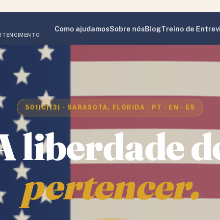
Como ajudamos
Sobre nós
Blog
Treino de Entrev
ERTENCIMENTO
501(C)(3) · SARASOTA, FLÓRIDA · PT · EN · ES
A
liberdade
d
pertencer.