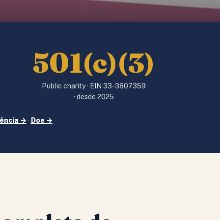
501(c)(3)
Public charity · EIN 33-3807359
)
· desde 2025
ência →
·
Doe →