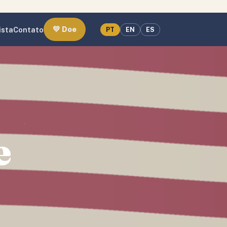
💛 Doe
ista
Contato
PT
EN
ES
e