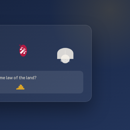
🎤
VOCÊ
me law of the land?