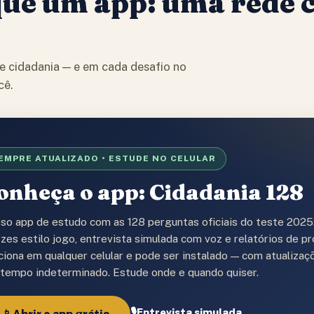
que um app: uma rede 
de cidadania — e em cada desafio no
cê.
EMPRE ATUALIZADO • ESTUDE NO CELULAR
onheça o app: Cidadania 128
so app de estudo com as 128 perguntas oficiais do teste 2025:
zzes estilo jogo, entrevista simulada com voz e relatórios de p
ciona em qualquer celular e pode ser instalado — com atualiza
 tempo indeterminado. Estude onde e quando quiser.
🎙️
Entrevista simulada