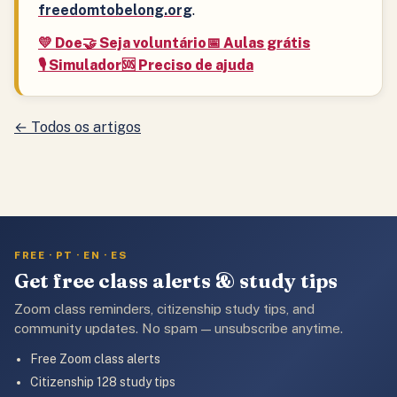
freedomtobelong.org
.
💛 Doe
🤝 Seja voluntário
📅 Aulas grátis
🎙️ Simulador
🆘 Preciso de ajuda
← Todos os artigos
FREE · PT · EN · ES
Get free class alerts & study tips
Zoom class reminders, citizenship study tips, and
community updates. No spam — unsubscribe anytime.
Free Zoom class alerts
Citizenship 128 study tips