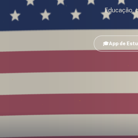
Educação, 
🎓
App de Est