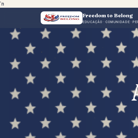
`n
Freedom to Belong
EDUCAÇÃO · COMUNIDADE · P