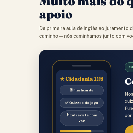
Muito mais do 
apoio
Da primeira aula de inglês ao juramento 
caminho — nós caminhamos junto com vo
★
S
★ Cidadania 128
C
🃏 Flashcards
Nos
qui
✅ Quizzes de jogo
Fun
por
🎙️ Entrevista com
voz