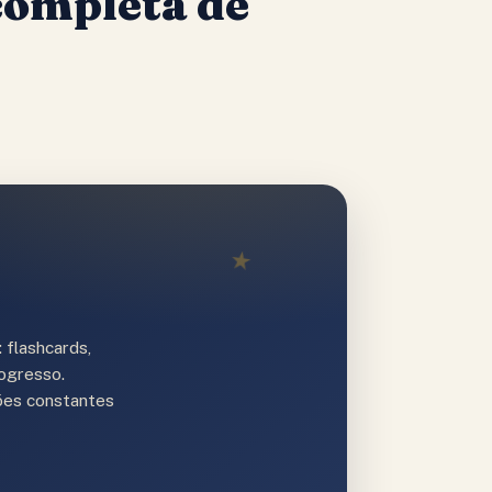
completa de
★
 flashcards,
rogresso.
ções constantes