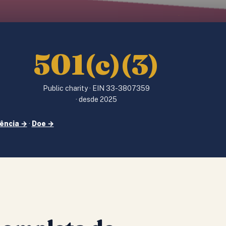
501(c)(3)
Public charity · EIN 33-3807359
)
· desde 2025
ência →
·
Doe →