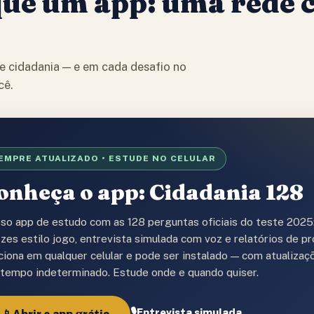
que um app: uma rede 
de cidadania — e em cada desafio no
cê.
EMPRE ATUALIZADO • ESTUDE NO CELULAR
onheça o app: Cidadania 128
so app de estudo com as 128 perguntas oficiais do teste 2025:
zzes estilo jogo, entrevista simulada com voz e relatórios de p
ciona em qualquer celular e pode ser instalado — com atualiza
 tempo indeterminado. Estude onde e quando quiser.
🎙️
Entrevista simulada