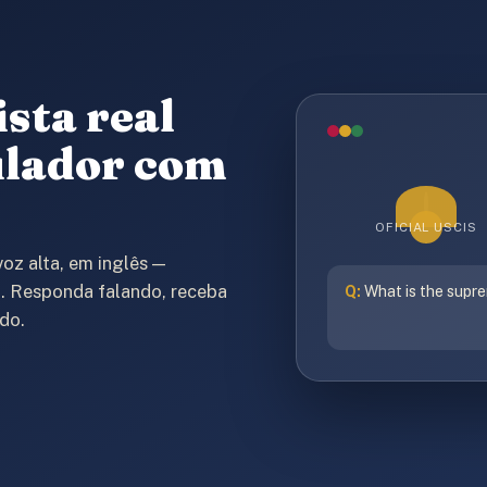
ista real
ulador com
OFICIAL USCIS
voz alta, em inglês —
. Responda falando, receba
Q:
What is the supre
do.