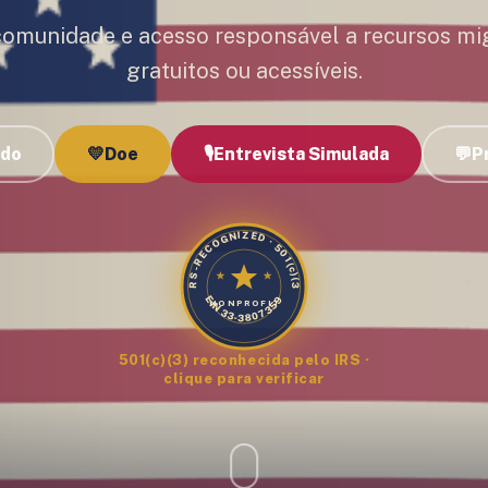
comunidade e acesso responsável a recursos mi
gratuitos ou acessíveis.
udo
💛
Doe
🎙️
Entrevista Simulada
💬
P
IRS-RECOGNIZED · 501(c)(3)
EIN 33-3807359
NONPROFIT
501(c)(3) reconhecida pelo IRS ·
clique para verificar