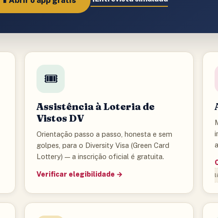
📱
Abrir o app grátis
🎟️
Assistência à Loteria de
Vistos DV
i
Orientação passo a passo, honesta e sem
golpes, para o Diversity Visa (Green Card
Lottery) — a inscrição oficial é gratuita.
Verificar elegibilidade →
l