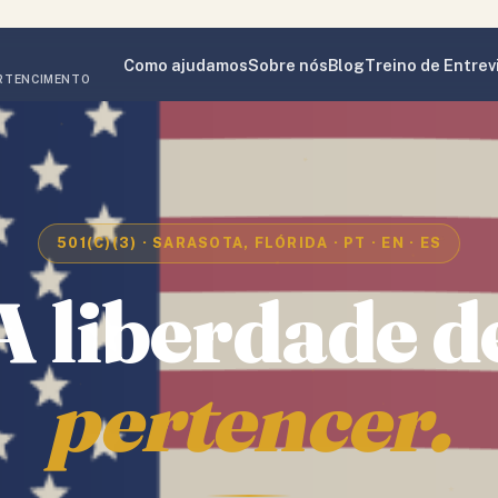
Como ajudamos
Sobre nós
Blog
Treino de Entrev
ERTENCIMENTO
501(C)(3) · SARASOTA, FLÓRIDA · PT · EN · ES
A
liberdade
d
pertencer.