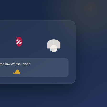
🎤
VOCÊ
me law of the land?