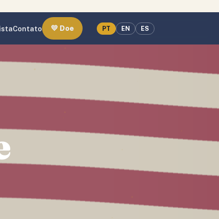
💛 Doe
ista
Contato
PT
EN
ES
e